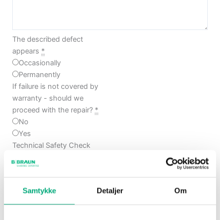
The described defect
appears
*
Occasionally
Permanently
If failure is not covered by
warranty - should we
proceed with the repair?
*
No
Yes
Technical Safety Check
(TSC)
*
No
Yes
(
+2.760,00 kr.
)
Samtykke
Detaljer
Om
If more than TSC is required
- should we proceed with
the repair?
*