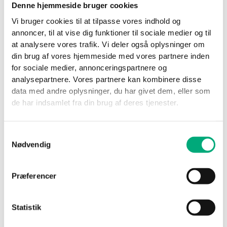
Denne hjemmeside bruger cookies
No
Yes
Vi bruger cookies til at tilpasse vores indhold og
annoncer, til at vise dig funktioner til sociale medier og til
Produkt i alt
at analysere vores trafik. Vi deler også oplysninger om
Tilvalg i alt
din brug af vores hjemmeside med vores partnere inden
Samlet i alt
for sociale medier, annonceringspartnere og
Fortsæt til ordredetaljer
analysepartnere. Vores partnere kan kombinere disse
data med andre oplysninger, du har givet dem, eller som
de har indsamlet fra din brug af deres tjenester.
Varenummer
8713140
Kategori
Infusionspumper
Mærker
Space
,
Station
Samtykkevalg
Nødvendig
Vigtigt!
Alle produkter der sendes til reparation, skal være renset
Præferencer
og desinficeret.
Vær opmærksom på at produkterne skal pakkes
Statistik
forsvarligt og at alle forsendelser skal indeholde kopi af
følgeseddel/repairordre. Forespørgsler vedrørende