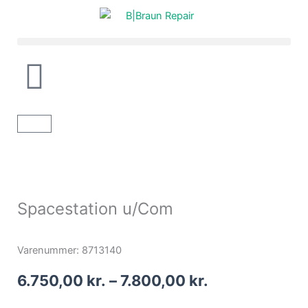
Gå
til
indholdet
Kurv
Spacestation u/Com
Varenummer: 8713140
Prisinterval:
6.750,00
kr.
–
7.800,00
kr.
6.750,00 kr.