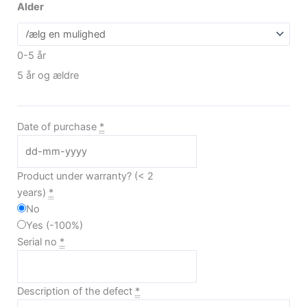
til
Spacestation
Alder
7.800,00 kr.
u/Com
antal
0-5 år
5 år og ældre
Date of purchase
*
Product under warranty? (< 2
years)
*
No
Yes
(
-100%
)
Serial no
*
Description of the defect
*