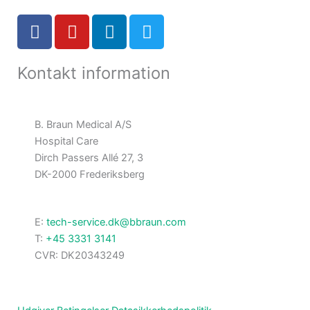
F
Y
L
T
a
o
i
w
c
u
n
i
Kontakt information
e
t
k
t
b
u
e
t
o
b
d
e
o
e
i
r
B. Braun Medical A/S
k
n
Hospital Care
-
Dirch Passers Allé 27, 3
f
DK-2000 Frederiksberg
E:
tech-service.dk@bbraun.com
T:
+45 3331 3141
CVR: DK20343249