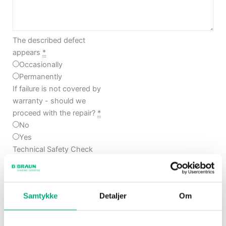
The described defect
appears
*
Occasionally
Permanently
If failure is not covered by
warranty - should we
proceed with the repair?
*
No
Yes
Technical Safety Check
(TSC)
*
No
Yes
(
+2.760,00 kr.
)
Samtykke
Detaljer
Om
If more than TSC is required
- should we proceed with
the repair?
*