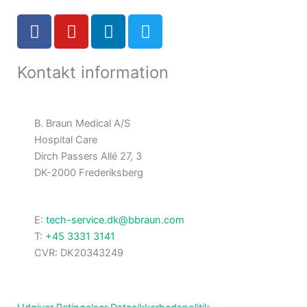
F
Y
L
T
a
o
i
w
c
u
n
i
Kontakt information
e
t
k
t
b
u
e
t
o
b
d
e
o
e
i
r
B. Braun Medical A/S
k
n
Hospital Care
-
Dirch Passers Allé 27, 3
f
DK-2000 Frederiksberg
E:
tech-service.dk@bbraun.com
T:
+45 3331 3141
CVR: DK20343249