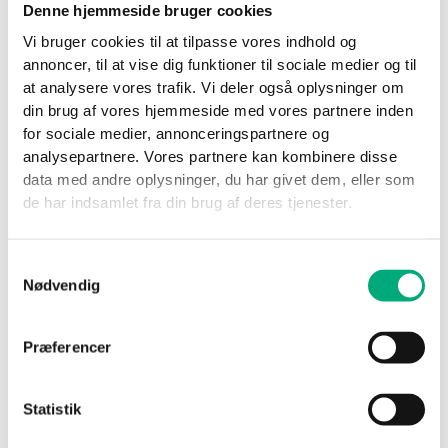
Denne hjemmeside bruger cookies
No
Yes
Vi bruger cookies til at tilpasse vores indhold og
annoncer, til at vise dig funktioner til sociale medier og til
Produkt i alt
at analysere vores trafik. Vi deler også oplysninger om
Tilvalg i alt
din brug af vores hjemmeside med vores partnere inden
Samlet i alt
for sociale medier, annonceringspartnere og
Fortsæt til ordredetaljer
analysepartnere. Vores partnere kan kombinere disse
data med andre oplysninger, du har givet dem, eller som
de har indsamlet fra din brug af deres tjenester.
Varenummer
8713090
Kategori
Infusionspumper
Mærker
Control
,
Space
Samtykkevalg
Nødvendig
Vigtigt!
Alle produkter der sendes til reparation, skal være renset
Præferencer
og desinficeret.
Vær opmærksom på at produkterne skal pakkes
Statistik
forsvarligt og at alle forsendelser skal indeholde kopi af
følgeseddel/repairordre. Forespørgsler vedrørende