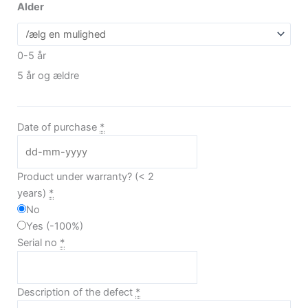
til
Spacecontrol
Alder
9.000,00 kr.
antal
0-5 år
5 år og ældre
Date of purchase
*
Product under warranty? (< 2
years)
*
No
Yes
(
-100%
)
Serial no
*
Description of the defect
*