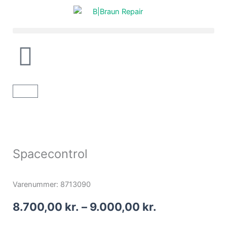
Gå
til
indholdet
Kurv
Spacecontrol
Varenummer: 8713090
Prisinterval:
8.700,00
kr.
–
9.000,00
kr.
8.700,00 kr.