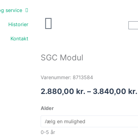
og service
Historier
Kontakt
SGC Modul
Varenummer: 8713584
2.880,00
kr.
–
3.840,00
kr.
SGC
Alder
Modul
antal
0-5 år