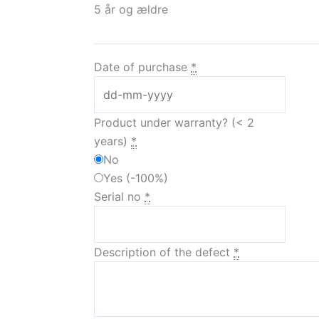
5 år og ældre
Date of purchase
*
Product under warranty? (< 2
years)
*
No
Yes
(
-100%
)
Serial no
*
Description of the defect
*