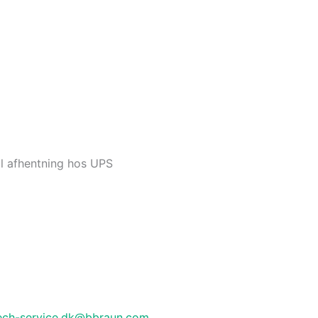
4
il afhentning hos UPS
ech-service.dk@bbraun.com