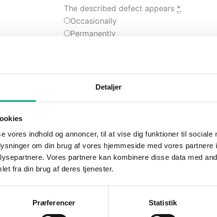
The described defect appears
*
Occasionally
Permanently
If failure is not covered by warranty
- should we proceed with the
repair?
*
No
Detaljer
Yes
Technical Safety Check (TSC)
*
ookies
No
Yes
(
+2.760,00 kr.
)
se vores indhold og annoncer, til at vise dig funktioner til sociale
oplysninger om din brug af vores hjemmeside med vores partnere i
If more than TSC is required -
ysepartnere. Vores partnere kan kombinere disse data med andr
should we proceed with the repair?
et fra din brug af deres tjenester.
*
No
Yes
Præferencer
Statistik
Produkt i alt