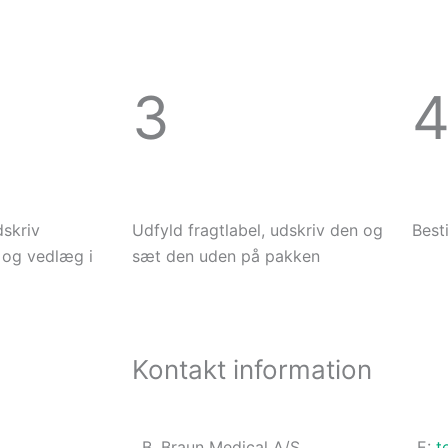
3
skriv
Udfyld fragtlabel, udskriv den og
Best
 og vedlæg i
sæt den uden på pakken
Kontakt information
B. Braun Medical A/S
E:
t