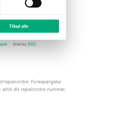
Tillad alle
mper
Mærke
SGC
l/repairordre. Forespørgsler
 altid dit repairordre nummer.