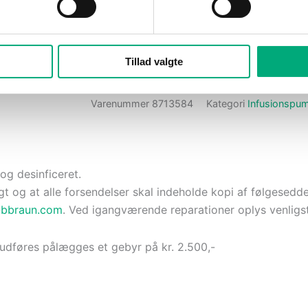
Tilvalg i alt
Samlet i alt
Fortsæt til ordredetaljer
Tillad valgte
Varenummer
8713584
Kategori
Infusionspu
og desinficeret.
og at alle forsendelser skal indeholde kopi af følgesedde
@bbraun.com
. Ved igangværende reparationer oplys venligst
 udføres pålægges et gebyr på kr. 2.500,-