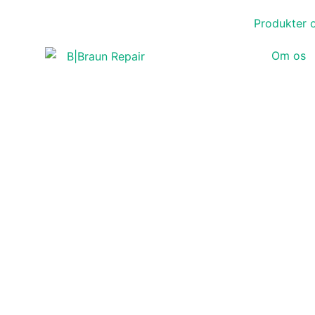
Gå
Produkter 
til
indholdet
Om os