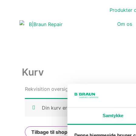
Gå
Produkter 
til
indholdet
Om os
Kurv
Rekvisition oversigt
Din kurv er tom.
Samtykke
Tilbage til shoppen
Denne hjemmeside bruger c