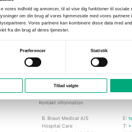
se vores indhold og annoncer, til at vise dig funktioner til sociale
oplysninger om din brug af vores hjemmeside med vores partnere i
ysepartnere. Vores partnere kan kombinere disse data med andr
et fra din brug af deres tjenester.
3
4
Præferencer
Statistik
skriv
Udfyld fragtlabel, udskriv den og
Best
 og vedlæg i
sæt den uden på pakken
Tillad valgte
Kontakt information
B. Braun Medical A/S
E:
t
Hospital Care
T:
+